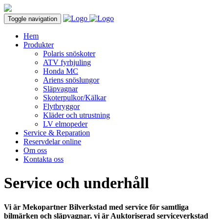
Toggle navigation
Hem
Produkter
Polaris snöskoter
ATV fyrhjuling
Honda MC
Ariens snöslungor
Släpvagnar
Skoterpulkor/Kälkar
Flytbryggor
Kläder och utrustning
LV elmopeder
Service & Reparation
Reservdelar online
Om oss
Kontakta oss
Service och underhåll
Vi är Mekopartner Bilverkstad med service för samtliga
bilmärken och släpvagnar, vi är Auktoriserad serviceverkstad