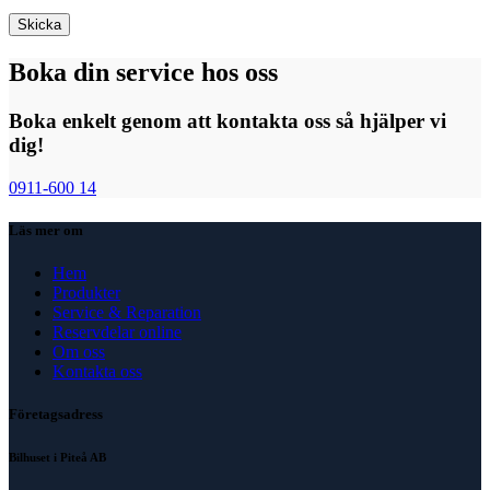
Boka din service hos oss
Boka enkelt genom att kontakta oss så hjälper vi
dig!
0911-600 14
Läs mer om
Hem
Produkter
Service & Reparation
Reservdelar online
Om oss
Kontakta oss
Företagsadress
Bilhuset i Piteå AB